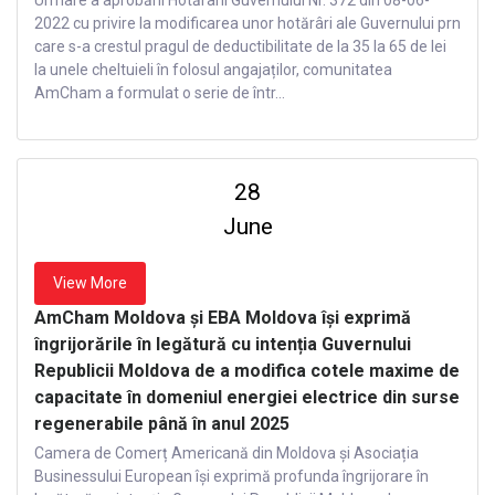
Urmare a aprobării Hotărârii Guvernului Nr. 372 din 08-06-
2022 cu privire la modificarea unor hotărâri ale Guvernului prn
care s-a crestul pragul de deductibilitate de la 35 la 65 de lei
la unele cheltuieli în folosul angajaților, comunitatea
AmCham a formulat o serie de într...
28
June
View More
AmCham Moldova și EBA Moldova își exprimă
îngrijorările în legătură cu intenția Guvernului
Republicii Moldova de a modifica cotele maxime de
capacitate în domeniul energiei electrice din surse
regenerabile până în anul 2025
Camera de Comerț Americană din Moldova și Asociația
Businessului European își exprimă profunda îngrijorare în