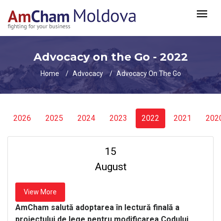
Advocacy on the Go - 2022
Home
Advocacy
Advocacy On The Go
2026
2025
2024
2023
2022
2021
202
15
August
View More
AmCham salută adoptarea în lectură finală a
proiectului de lege pentru modificarea Codului