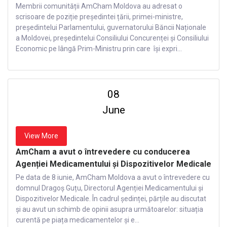
Membrii comunității AmCham Moldova au adresat o
scrisoare de poziție președintei țării, primei-ministre,
președintelui Parlamentului, guvernatorului Băncii Naționale
a Moldovei, președintelui Consiliului Concurenței și Consiliului
Economic pe lângă Prim-Ministru prin care își expri...
08
June
View More
AmCham a avut o întrevedere cu conducerea
Agenției Medicamentului și Dispozitivelor Medicale
Pe data de 8 iunie, AmCham Moldova a avut o întrevedere cu
domnul Dragoș Guțu, Directorul Agenției Medicamentului și
Dispozitivelor Medicale. În cadrul ședinței, părțile au discutat
și au avut un schimb de opinii asupra următoarelor: situația
curentă pe piața medicamentelor și e...