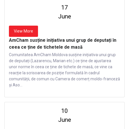
17
June
View More
AmCham susține inițiativa unui grup de deputați în
ceea ce ține de tichetele de masă
Comunitatea AmCham Moldova susține inițiativa unui grup
de deputați (Lazarencu, Marian etc.) ce ține de ajustarea
unor norme în ceea ce ține de tichete de masă, ce vine ca
reacție la scrisoarea de poziție formulată în cadrul
comunității, de comun cu Camera de comerț moldo-franceză
și Aso...
10
June