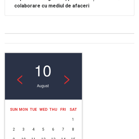
colaborare cu mediul de afaceri
10
<
>
August
SUN
MON
TUE
WED
THU
FRI
SAT
1
2
3
4
5
6
7
8