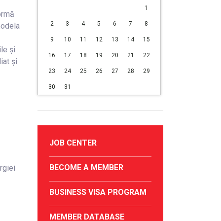
1
ormă
2
3
4
5
6
7
8
modela
9
10
11
12
13
14
15
le și
16
17
18
19
20
21
22
iat și
23
24
25
26
27
28
29
30
31
JOB CENTER
BECOME A MEMBER
rgiei
BUSINESS VISA PROGRAM
MEMBER DATABASE