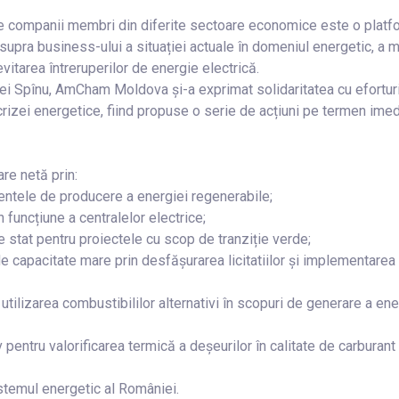
companii membri din diferite sectoare economice este o platf
upra business-ului a situației actuale în domeniul energetic, a 
vitarea întreruperilor de energie electrică.
rei Spînu, AmCham Moldova și-a exprimat solidaritatea cu eforturi
crizei energetice, fiind propuse o serie de acțiuni pe termen imed
re netă prin:
mentele de producere a energiei regenerabile;
în funcțiune a centralelor electrice;
de stat pentru proiectele cu scop de tranziție verde;
 de capacitate mare prin desfășurarea licitatiilor și implementarea
 utilizarea combustibililor alternativi în scopuri de generare a ene
pentru valorificarea termică a deșeurilor în calitate de carburant
stemul energetic al României.