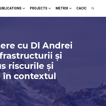
UBLICATIONS
PROJECTS
METRIX
CACIC
ere cu Dl Andrei
rastructurii și
 riscurile și
e în contextul