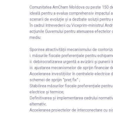
Comunitatea AmCham Moldova cu peste 150 de 
ideală pentru a evalua comprehensiv impactul as
scenarii de evoluție și a dezbate soluții pentru e
În cadrul întrevederii cu Viceprim-ministrul And
acțiunile Guvernului pentru atenuarea efectelor 
mediu:
Sporirea atractivității mecanismului de contoriza
i. măsurile fiscale preferențiale pentru echipa
ii. debirocratizarea urgentă a avizării și punerii 
iii. ajustarea mecanismelor de sprijin financiar 
Accelerarea investițiilor în centralele electrice
schemei de sprijin ”preț fix” ;
Stabilirea măsurilor fiscale preferențiale pentru
electrice și termice;
Definitivarea și implementarea cadrului normativ 
alternativ;
Accelerarea proiectelor de interconectare cu si