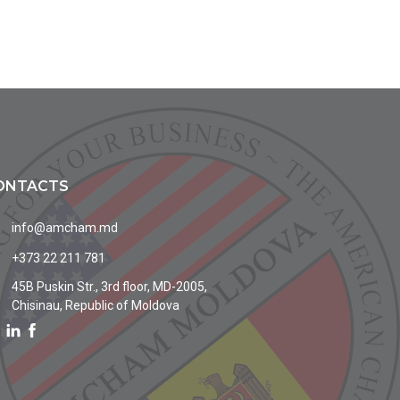
ONTACTS
info@amcham.md
+373 22 211 781
45B Puskin Str., 3rd floor, MD-2005,
Chisinau, Republic of Moldova