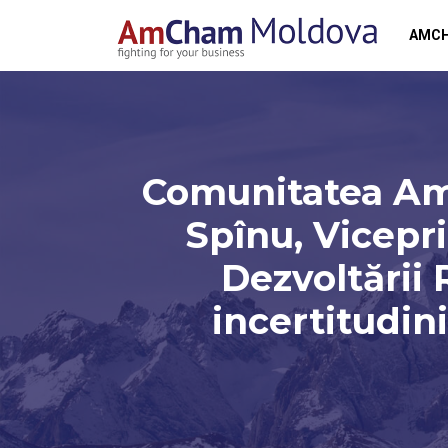
AMC
Comunitatea AmC
Spînu, Vicepri
Dezvoltării 
incertitudini