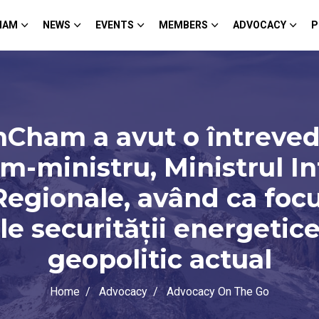
HAM
NEWS
EVENTS
MEMBERS
ADVOCACY
P
ham a avut o întreved
m-ministru, Ministrul Inf
Regionale, având ca focus
le securității energetic
geopolitic actual
Home
Advocacy
Advocacy On The Go