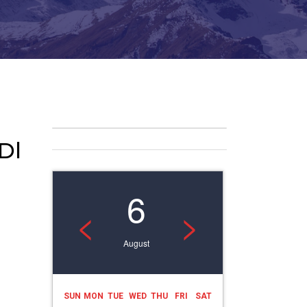
Dl
6
<
>
August
SUN
MON
TUE
WED
THU
FRI
SAT