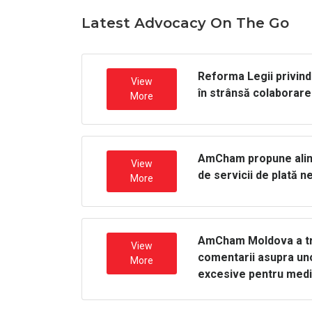
Latest Advocacy On The Go
Reforma Legii privind 
View
în strânsă colaborare
More
AmCham propune alinie
View
de servicii de plată n
More
AmCham Moldova a tran
View
comentarii asupra uno
More
excesive pentru medi