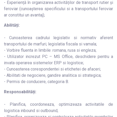
- Experiență în organizarea activităților de transport rutier și
feroviar (cunoașterea specificului si a transportului feroviar
ar constitui un avantaj);
Abilități:
- Cunoasterea cadrului legislativ si normativ aferent
transportului de marfuri; legislatia fiscala si vamala;
- Vorbire fluenta in limbile: romana, rusa si engleza;
- Utilizator increzut PC – MS Office, deschidere pentru a
invata operarea sistemelor ERP si logistice;
- Cunoasterea corespondentei si etichetei de afaceri;
- Abilitati de negociere, gandire analitica si strategica;
- Permis de conducere, categoria B.
Responsabilități:
- Planifica, coordoneaza, optimizeaza activitatile de
logistica inbound si outbound;
- Planifica, organizeaza si controleaza activitatile membrilor