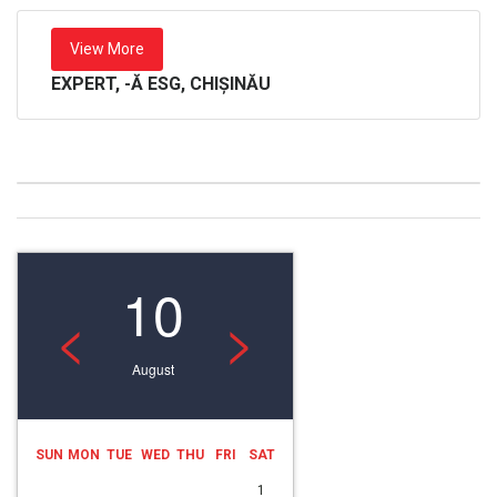
View More
EXPERT, -Ă ESG, CHIȘINĂU
10
<
>
August
SUN
MON
TUE
WED
THU
FRI
SAT
1