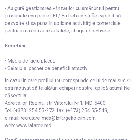
• Asigură gestionarea vânzărilor cu amănuntul pentru
produsele companiei. El / Ea trebuie să fie capabil să
dezvolte și să pună în aplicare activitățile comerciale
pentru a maximiza rezultatele, atinge obiectivele.
Beneficii:
• Mediu de lucru placut;
• Salariu si pachet de beneficii atractiv
În cazul în care profilul tău corespunde celui de mai sus și
esti motivat să te alături echipei noastre, aplică acum! Ne
găsești la:
Adresa: or. Rezina, str. Viitorului Nr.1, MD-5400
Tel. (+373) 254 55-272, fax. (+373) 254 55-549,
e-mail: recrutare-mda@lafargeholcim.com
web: www.lafarge.md