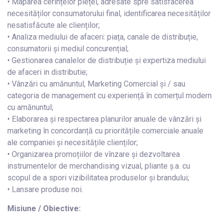
• Maparea cerințelor pieței, adresate spre satisfacerea
necesităților consumatorului final, identificarea necesităților
nesatisfăcute ale clienților;
• Analiza mediului de afaceri: piața, canale de distribuție,
consumatorii și mediul concurențial;
• Gestionarea canalelor de distribuție și expertiza mediului
de afaceri in distributie;
• Vânzări cu amănuntul, Marketing Comercial și / sau
categoria de management cu experiență în comerțul modern
cu amănuntul;
• Elaborarea și respectarea planurilor anuale de vânzări și
marketing în concordanță cu prioritățile comerciale anuale
ale companiei și necesitățile clienților;
• Organizarea promoțiilor de vînzare și dezvoltarea
instrumentelor de merchandising vizual, pliante ș.a. cu
scopul de a spori vizibilitatea produselor și brandului;
• Lansare produse noi.
Misiune / Obiective: